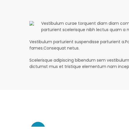
Vestibulum curae torquent diam diam commod
parturient scelerisque nibh lectus quam a
Vestibulum parturient suspendisse parturient a.Pa
fames.Consequat netus.
Scelerisque adipiscing bibendum sem vestibulum e
dictumst mus et tristique elementum nam incep