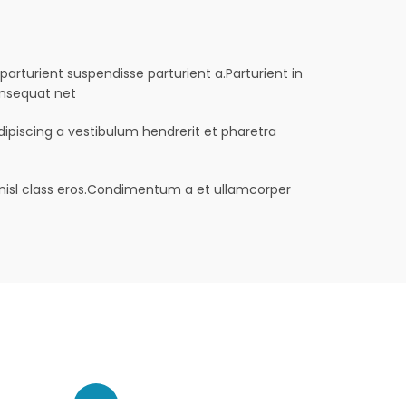
rturient suspendisse parturient a.Parturient in
onsequat net
dipiscing a vestibulum hendrerit et pharetra
s nisl class eros.Condimentum a et ullamcorper