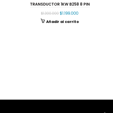
-8%
TRANSDUCTOR 1KW B258 8 PIN
El
El
$
1.199.000
$
1.300.000
precio
precio
Añadir al carrito
original
actual
era:
es:
$1.300.000.
$1.199.000.