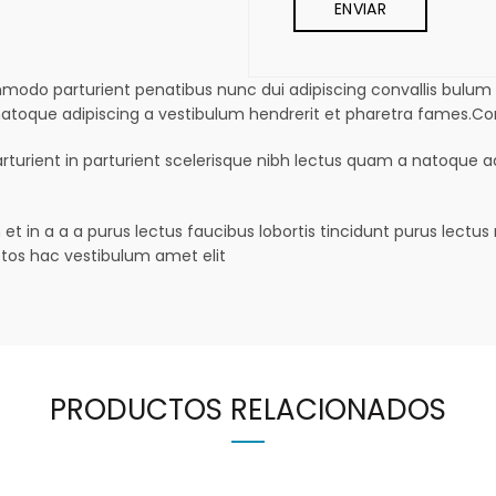
o parturient penatibus nunc dui adipiscing convallis bulum pa
 natoque adipiscing a vestibulum hendrerit et pharetra fames.C
rturient in parturient scelerisque nibh lectus quam a natoque a
t in a a a purus lectus faucibus lobortis tincidunt purus lectu
tos hac vestibulum amet elit
PRODUCTOS RELACIONADOS