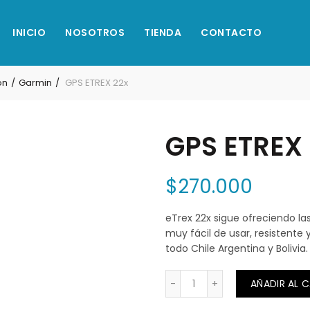
INICIO
NOSOTROS
TIENDA
CONTACTO
ón
Garmin
GPS ETREX 22x
GPS ETREX
$
270.000
eTrex 22x sigue ofreciendo la
muy fácil de usar, resistent
todo Chile Argentina y Bolivia.
GPS ETREX 22x cantidad
AÑADIR AL 