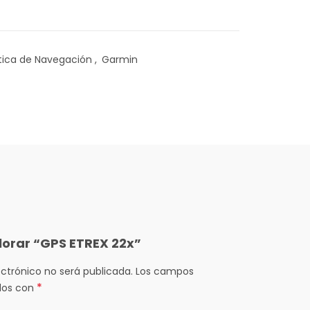
tica de Navegación
,
Garmin
alorar “GPS ETREX 22x”
ectrónico no será publicada.
Los campos
*
dos con