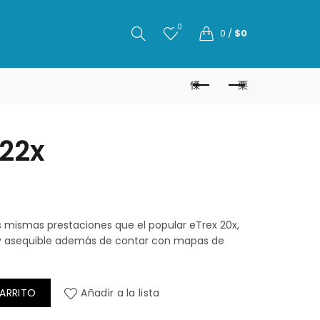
0
0
/
$
0
 22x
s mismas prestaciones que el popular eTrex 20x,
e y asequible además de contar con mapas de
CARRITO
Añadir a la lista